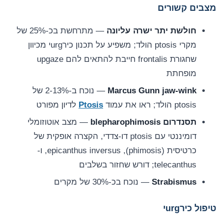
מצבים קשורים
חולשת יתר ישרה עליונה
— מתרחשת בכ-25% של
מקרי ptosis הולד; משפיע על תכנון כירurgי מכיוון
שחגורת frontalis חייבת להתאים להם upgaze
מופחתת
Marcus Gunn jaw-wink
— נוכח ב-2-13% של
ptosis הולד; ראו את עמוד
Ptosis
לדיון מפורט
תסנדרום blepharophimosis
— מצב אוטוזומלי
דומיננטי עם ptosis דו-צדדי, הקצרה אופקית של
כרטיסית (phimosis), epicanthus inversus, ו-
telecanthus; דורש שחזור בשלבים
Strabismus
— נוכח בכ-30% של מקרים
טיפול כירurgי