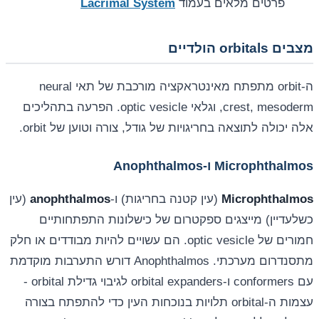
פרטים מלאים בעמוד
Lacrimal System
מצבים orbitals הולדיים
ה-orbit מתפתח מאינטראקציה מורכבת של תאי neural
crest, mesoderm, וגלאי optic vesicle. הפרעה בתהליכים
אלה יכולה לתוצאה בחריגויות של גודל, צורה וטוען של orbit.
Microphthalmos ו-Anophthalmos
Microphthalmos
(עין קטנה בחריגות) ו-
anophthalmos
(עין
כשלעדיין) מייצגים ספקטרום של כישלונות התפתחותיים
חמורים של optic vesicle. הם עשויים להיות מבודדים או חלק
מתסנדרום מערכתי. Anophthalmos דורש התערבות מוקדמת
עם conformers ו-orbital expanders לגיבוי גדילת orbital -
עצמות ה-orbital תלויות בנוכחות העין כדי להתפתח בצורה