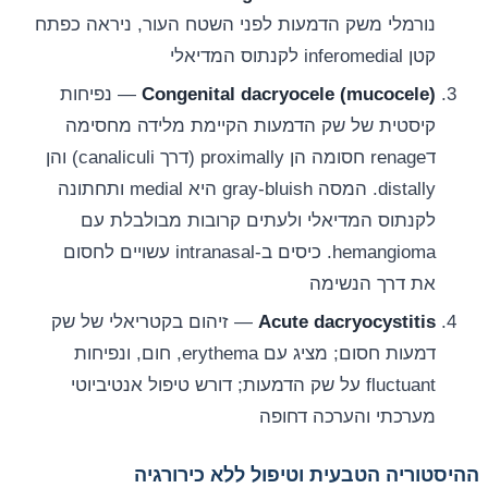
נורמלי משק הדמעות לפני השטח העור, ניראה כפתח
קטן inferomedial לקנתוס המדיאלי
Congenital dacryocele (mucocele)
— נפיחות
קיסטית של שק הדמעות הקיימת מלידה מחסימה
דrenage חסומה הן proximally (דרך canaliculi) והן
distally. המסה gray-bluish היא medial ותחתונה
לקנתוס המדיאלי ולעתים קרובות מבולבלת עם
hemangioma. כיסים ב-intranasal עשויים לחסום
את דרך הנשימה
Acute dacryocystitis
— זיהום בקטריאלי של שק
דמעות חסום; מציג עם erythema, חום, ונפיחות
fluctuant על שק הדמעות; דורש טיפול אנטיביוטי
מערכתי והערכה דחופה
ההיסטוריה הטבעית וטיפול ללא כירורגיה