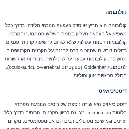
קולובומה
קולובומה היא חריץ או סדק בעפעף הנוכחי מלידה, בדרך כלל
משפיע על העפעף העליון בצומת השליש המממשי והמרכזי.
קולובומות קטנות עלולות שלא לגרום לחשיפת קרנית; פגמים
גדולים דורשים שחזור מוקדם להגנה על הקרנית מקרטופתיה
מחשיפה. קולובומות עפעף עלולות להיות מבודדות או קשורות
לתסמונת Goldenhar (ספקטרום oculo-auriculo-vertebral),
הכולל חריגויות אוזן וחוליות.
דיסטיכיאזיס
דיסטיכיאזיס היא שורה נוספת של ריסים הנובעת מפתחי
בלוטות meibomian, מכוונת לכיוון הקרנית. הריסים בדרך כלל
עדינים וגמישים; מטופלים רבים הם אסימפטומטיים. מקרים