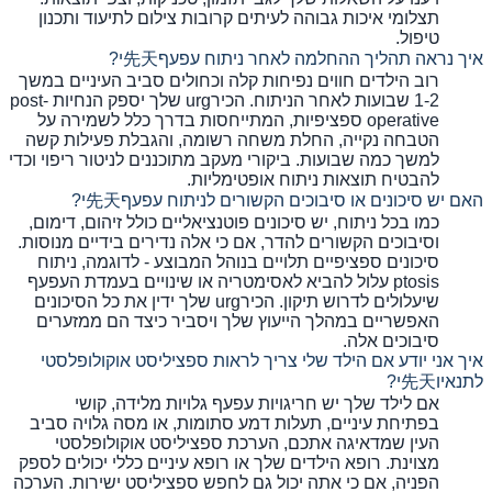
תצלומי איכות גבוהה לעיתים קרובות צילום לתיעוד ותכנון
טיפול.
איך נראה תהליך ההחלמה לאחר ניתוח עפעף先天י?
רוב הילדים חווים נפיחות קלה וכחולים סביב העיניים במשך
1-2 שבועות לאחר הניתוח. הכירurg שלך יספק הנחיות post-
operative ספציפיות, המתייחסות בדרך כלל לשמירה על
הטבחה נקייה, החלת משחה רשומה, והגבלת פעילות קשה
למשך כמה שבועות. ביקורי מעקב מתוכננים לניטור ריפוי וכדי
להבטיח תוצאות ניתוח אופטימליות.
האם יש סיכונים או סיבוכים הקשורים לניתוח עפעף先天י?
כמו בכל ניתוח, יש סיכונים פוטנציאליים כולל זיהום, דימום,
וסיבוכים הקשורים להדר, אם כי אלה נדירים בידיים מנוסות.
סיכונים ספציפיים תלויים בנוהל המבוצע - לדוגמה, ניתוח
ptosis עלול להביא לאסימטריה או שינויים בעמדת העפעף
שיעלולים לדרוש תיקון. הכירurg שלך ידין את כל הסיכונים
האפשריים במהלך הייעוץ שלך ויסביר כיצד הם ממזערים
סיבוכים אלה.
איך אני יודע אם הילד שלי צריך לראות ספציליסט אוקולופלסטי
לתנאיו先天י?
אם לילד שלך יש חריגויות עפעף גלויות מלידה, קושי
בפתיחת עיניים, תעלות דמע סתומות, או מסה גלויה סביב
העין שמדאיגה אתכם, הערכת ספציליסט אוקולופלסטי
מצוינת. רופא הילדים שלך או רופא עיניים כללי יכולים לספק
הפניה, אם כי אתה יכול גם לחפש ספציליסט ישירות. הערכה