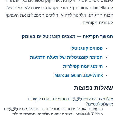
סימפטומטיים עם גירוי קרנית או דיקוק מטופלים בקריותרפיה
לה-lamella האחורית (מחזורי הקפאה-הפשרה לאבלציה של
זיבות חריגות), אלקטרוליזה או הליכים המפצלים את העפעף
לאזורים מקומיים.
המשך הקריאה — מצבים קונגניטליים בעומק
פטוזיס קונגניטלי
חסימה קונגניטלית של תעלת הדמעות
היימנג'יומה קפילרית
Marcus Gunn Jaw-Wink
שאלות נפוצות
אילו מצבי עפעפיים先天יים מטפלים בהם כירurgים
אוקולופלסטיים?
כירurgים אוקולופלסטיים מטפלים בטווח של מצבים先天יים
כולל ptosis先天י (צניחת עפעף מלידה), סתימת תעלת