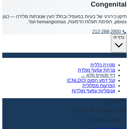
Congenital
תיקון כירורגי של בעיות במעפיל ובחלל העין שנוכחות מלידה — כגון
ptosis, חסימת תעלות הדמעות, hemangiomas ועוד.
212-288-2800
📞
בדף זה
בדף זה
סקירה כללית
צניחת עפעף מולדת
דף פטוזיס מלא
→
קנל דמע חסום (CNLDO)
הפרעות מסלולית
אנומליות עפעף מולדות
הרופא שלך
Andrew M. Goldbaum, MD
🏅 ASOPRS Fellow