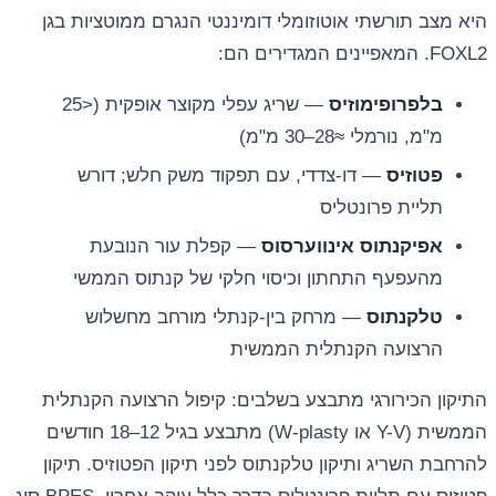
היא מצב תורשתי אוטוזומלי דומיננטי הנגרם ממוטציות בגן
FOXL2. המאפיינים המגדירים הם:
בלפרופימוזיס
— שריג עפלי מקוצר אופקית (<25
מ"מ, נורמלי ≈28–30 מ"מ)
פטוזיס
— דו‏-צדדי, עם תפקוד משק חלש; דורש
תליית פרונטליס
אפיקנתוס אינווער‎סוס
— קפלת עור הנובעת
מהעפעף התחתון וכיסוי חלקי של קנתוס הממשי
טלקנתוס
— מרחק בין-קנתלי מורחב מחשלוש
הרצועה הקנתלית הממשית
התיקון הכירורגי מתבצע בשלבים: קיפול הרצועה הקנתלית
הממשית (Y-V או W-plasty) מתבצע בגיל 12–18 חודשים
להרחבת השריג ותיקון טלקנתוס לפני תיקון הפטוזיס. תיקון