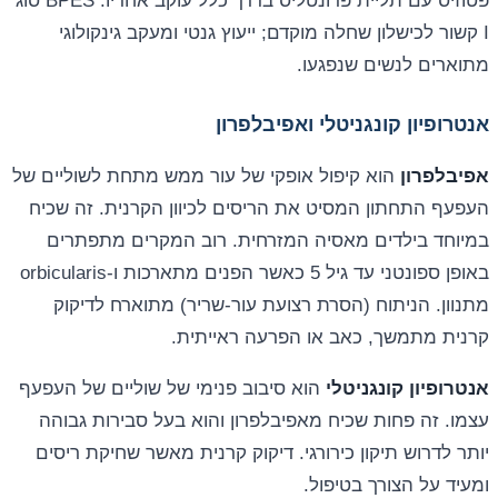
פטוזיס עם תליית פרונטליס בדרך כלל עוקב אחריו. BPES סוג
I קשור לכישלון שחלה מוקדם; ייעוץ גנטי ומעקב גינקולוגי
מתוארים לנשים שנפגעו.
אנטרופיון קונגניטלי ואפיבלפרון
אפיבלפרון
הוא קיפול אופקי של עור ממש מתחת לשוליים של
העפעף התחתון המסיט את הריסים לכיוון הקרנית. זה שכיח
במיוחד בילדים מאסיה המזרחית. רוב המקרים מתפתרים
באופן ספונטני עד גיל 5 כאשר הפנים מתארכות ו-orbicularis
מתנוון. הניתוח (הסרת רצועת עור-שריר) מתוארח לדיקוק
קרנית מתמשך, כאב או הפרעה ראייתית.
אנטרופיון קונגניטלי
הוא סיבוב פנימי של שוליים של העפעף
עצמו. זה פחות שכיח מאפיבלפרון והוא בעל סבירות גבוהה
יותר לדרוש תיקון כירורגי. דיקוק קרנית מאשר שחיקת ריסים
ומעיד על הצורך בטיפול.