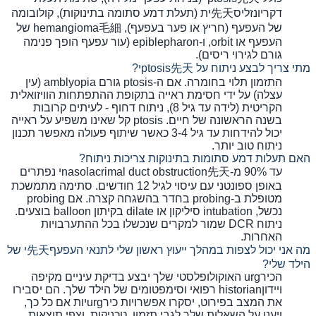
דקריונזליס先天ית (תעלת דמע סתומה בתינוקות), קולובומה
של העפעף (חריץ או פער בעפעף), hemangioma毛細 של
העפעף או orbit, ו-epiblepharon (עור עפעף הופך פנימה
גורם לגירוי ריסים).
מתי צריך לבצע ניתוח על ptosis先天י?
התזמון תלוי בחומרה. אם ה-ptosis גורם amblyopia (עין
עצלה) על ידי חסימת ראייה בתקופת ההתפתחות הוויזואלית
הקריטית (לידה עד גיל 8), ניתוח דחוף - לעיתים קרובות
בשנה הראשונה של חיים. ptosis קל שאינו משפיע על ראייה
יכול להידחות עד גיל 3-4 כאשר שיתוף פעולה מאפשר תכנון
ניתוח טוב יותר.
האם תעלות דמע סתומות בתינוקות צריכות ניתוח?
עד 90% מ-nasolacrimal duct obstruction先天י נפתרים
באופן ספונטני עם עיסוי לגיל 12 חודשים. סתימה מתמשכת
מטופלת ב-probing בחדר בהשגחה קצרה. אם probing
נכשל, intubation סיליקון או dilate בקיתון balloon בוצעים.
ניתוח DCR שמור למקרים שנכשלו בכל ההתערבויות
האחרות.
מה אני יכול לצפות במהלך ייעוץ ראשון שלי לתנאי העפעף先天י של
הילד שלי?
הכירurg האוקולופלסטי שלך יבצע בדיקת עיניים מקיפה
ויידוןhistorian רפואי וסימפטומים של הילד שלך. הם יסבירו
את המצב בפירוט, יסקרו אפשרויות כירurgיות אם כל כך,
ויענו על השאלות שלך לגבי תזמון, טכניקות, וצפי תוצאות.