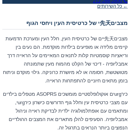
212-288-2800
📞
← כל השירותים
מצבים先天י של כרטיסית העין ויחסי הגוף
מצבים先天יים של כרטיסית העין, חלל העין ומערכת הדמעות
קיימים מלידה או מופיעים בילדות מוקדמת. הם נעים בין
וריאציות קוסמטיות קלות לתנאים המאיימים על הראייה דרך
אמבליופיה - דיכוי של הקלט מהמוח מעין שתמונתה
מטושטשת, חסומה או לא מיושרת כרוניקה. גילוי מוקדם וניתוח
בזמן מתאים חיוניים להתפתחות הראייה.
כירurgים אוקולופלסטיים מומשכים ASOPRS מטפלים בילדים
עם מצבי כרטיסית עין וחלל גוף הדורשים כישרון כירurgי,
ומתאמים עם אופתלמולוגיה ילדית לבדיקת ראייה וניהול
אמבליופיה. הסעיפים להלן מתארים את המצבים ההולדיים
הנפוצים ביותר הנראים בתרגול זה.