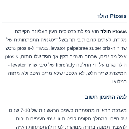
Ptosis הולד
Ptosis הולד
הוא כפילת כרטיסית העין העליונה הקיימת
מלידה, לעתים קרובות ביותר בשל דיסגנזיה התפתחותית של
שריר ה-levator palpebrae superioris. בניגוד ל-ptosis נרכש
אצל מבוגרים, שבהם השריר תקין אך הגיד שלו מתוח, ptosis
הולד נגרם על ידי החלפה fibrofatty של סיבי שריר levator -
המייצרת שריר חלש, לא אלסטי שלא מרים היטב ולא מרפה
במלואו.
למה התזמון חשוב
מערכת הראייה מתפתחת בשנים הראשונות של 7-10 שנים
של חיים. במהלך תקופה קריטית זו, שתי העיניים חייבות
להעביר תמונה ברורה ממוקדת למוח להתפתחות ראייה