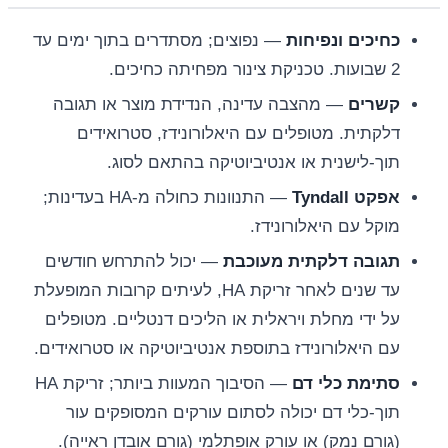
כחיכים ונפיחות
— נפוצים; מסתדרים בתוך ימים עד
2 שבועות. טכניקת צינור מפחיתה כחיכים.
קשרים
— מהצבה עדינה, הנדידת מוצר או תגובה
דלקתית. מטופלים עם היאלורונידז, סטרואידים
תוך-לישנית או אנטיביוטיקה בהתאם לסוג.
אפקט Tyndall
— התנוונות כחולה מ-HA בעדינות;
מוקל עם היאלורונידז.
תגובה דלקתית מעוכבת
— יכול להתרחש חודשים
עד שנים לאחר זריקת HA, לעיתים קרובות המופעלת
על ידי מחלת ויראלית או הליכים דנטליים. מטופלים
עם היאלורונידז בתוספת אנטיביוטיקה או סטרואידים.
סתימת כלי דם
— הסיבוך המעוות ביותר; זריקת HA
תוך-כלי דם יכולה לסתום עורקים המסופקים עור
(גורם נמק) או עורק אופתלמי (גורם אובדן ראייה).