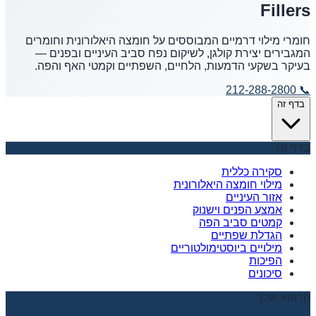
Fillers
חומרי מילוי דרמיים המבוססים על חומצה היאלורונית וחומרים
המגבירים יצירת קולגן, לשיקום נפח סביב העיניים ובפנים —
בעיקר בשקעי הדמעות, הלחיים, השפתיים וקמטי האף והפה.
212-288-2800
📞
בדף זה
בדף זה
סקירה כללית
מילוי חומצה היאלורונית
אזור העיניים
אמצע הפנים וישנוק
קמטים סביב הפה
הגדלת שפתיים
מילויים ביוסטימולטוריים
הפיכות
סיכונים
הרופא שלך