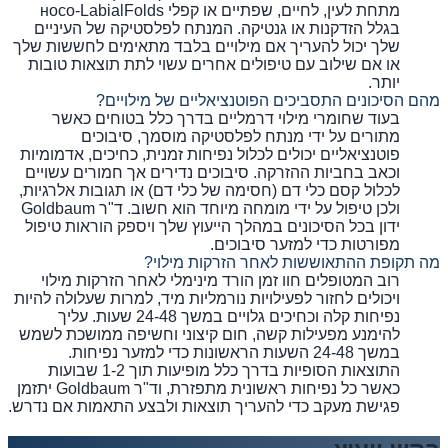
מתחת לעין, לחיים, שפתיים או קפלי носо-LabialFolds
בגלל הזדקנות או גנטיקה. המנתח לפלסטיקה של העיניים
שלך יכול להעריך אם מילויים בלבד מתאימים לחששות שלך
או אם שילוב עם טיפולים אחרים עשוי לתת תוצאות טובות
יותר.
מהם הסיכונים התסביכים הפוטנציאליים של מילויים?
בעוד שחומרי מילוי דרמליים בדרך כלל בטוחים כאשר
מתורים על ידי מנתח לפלסטיקה מוסמך, סיבוכים
פוטנציאליים יכולים לכלול נפיחות זמנית, כחיכים, אדמומיות
וכאב בחביות ההזרקה. סיבוכים נדירים אך חמורים עשויים
לכלול קסם כלי דם (חסימה של כלי דם) או תגובות אלרגיות,
ולכן טיפול על ידי מומחה מיוחד הוא חשוב. ד"ר Goldbaum
ידון בכל הסיכונים במהלך הייעוץ שלך ויספק הוראות טיפול
מפורטות כדי למזער סיבוכים.
מה תקופת ההתאוששות לאחר הזרקות מילוי?
רוב המטופלים חוו זמן הורד מינימלי לאחר הזרקות מילוי
ויכולים לחזור לפעילויות נורמליות מיד, למרות שעלולה להיות
נפיחות קלה וכחיכים גלויים במשך 24-48 שעות. עליך
להימנע מפעילות קשה, חום קיצוני וחשיפה ממושכת לשמש
במשך 24-48 השעות הראשונות כדי למזער נפיחות.
התוצאות הסופיות בדרך כלל מופיעות תוך 1-2 שבועות
כאשר כל נפיחות ראשונית מתפזרת, וד"ר Goldbaum יתזמן
פגישת מעקב כדי להעריך תוצאות ולבצע התאמות אם נדרש.