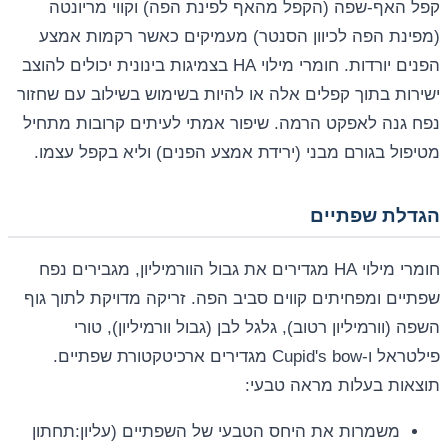
קפל האף-שפה (הקפל מהאף לפינת הפה) וקווי מריונטה
(מפינת הפה לכיוון הסנטר) מעמיקים כאשר רקמות אמצע
הפנים יורדות. חומרי מילוי HA בצמיגות בינונית יכולים להוצב
ישירות בתוך קפלים אלה או להיות בשימוש בשילוב עם שחזור
נפח גנה לאפקט הרמה. שיפור אמתי לעיתים קרובות מתחיל
מטיפול בגורם מבני (ירידת אמצע הפנים) וליא בקפל עצמו.
הגדלת שפתיים
חומרי מילוי HA מגדירים את גבול הוורמיליון, מגבירים נפח
שפתיים ומפחיתים קווים סביב הפה. זריקה מדויקת לתוך גוף
השפה (וורמיליון רטוב), גלגל לבן (גבול וורמיליון), טורי
פילטראל ו-Cupid's bow מגדירים ארכיטקטורת שפתיים.
תוצאות בעלות מראה טבעי:
משמרות את היחס הטבעי של השפתיים (עליון:תחתון