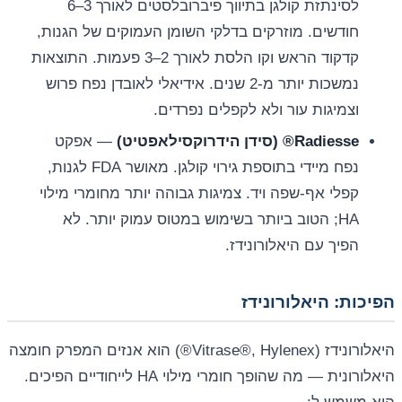
לסינתזת קולגן בתיווך פיברובלסטים לאורך 3–6
חודשים. מוזרקים בדלקי השומן העמוקים של הגנות,
קדקוד הראש וקו הלסת לאורך 2–3 פעמות. התוצאות
נמשכות יותר מ-2 שנים. אידיאלי לאובדן נפח פרוש
וצמיגות עור ולא לקפלים נפרדים.
Radiesse® (סידן הידרוקסילאפטיט)
— אפקט
נפח מיידי בתוספת גירוי קולגן. מאושר FDA לגנות,
קפלי אף-שפה ויד. צמיגות גבוהה יותר מחומרי מילוי
HA; הטוב ביותר בשימוש במטוס עמוק יותר. לא
הפיך עם היאלורונידז.
הפיכות: היאלורונידז
היאלורונידז (Vitrase®, Hylenex®) הוא אנזים המפרק חומצה
היאלורונית — מה שהופך חומרי מילוי HA לייחודיים הפיכים.