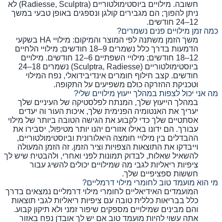
חשובה. מילויים ביוסטימולטוריים (Radiesse, Sculptra) לא
ניתן להפוך; הם מגבירים קולגן ונספגים באופן טבעי במשך
12–24 חודשים.
כמה זמן מילויים פנים נשמרים?
משך הזמן משתנה לפי המוצר והמיקום: מילויי HA בשקעי
הדמעות בדרך כלל נשמרים 9–18 חודשים; מילויי הלחיים
12–18 חודשים; מילויי השפתיים 6–12 חודשים. מילויים
ביוסטימולטוריים (Sculptra, Radiesse) נשמרים 18–24
חודשים. קצב חילוף חומרים אינדיבידואלי, נפח המילוי
וטכניקת ההזרקה כולם משפיעים על התקופה.
מה אני יכול לצפות במהלך ייעוץ מילויים שלי?
במהלך הייעוץ שלך, המנתח לפלסטיקה של העיניים שלך
יעריך את האנטומיה הפנימית שלך, איכות העור וה יעדים
אסתטיים שלך כדי לקבוע את הגישה הטובה ביותר של מילוי
עבורך. הם ידונו באילו אזורים יהנו יותר מטיפול, יסבירו את
ההבדלים בין מילויי חומצה היאלורונית וביוסטימולטוריים,
וייבדקו את התוצאות הצפויות וציר הזמן. זה הזמן המעולה
להשאיל שאלות, לבדוק תמונות לפני ואחרי, ולהבטיח שיש לך
ציפיות ריאליות לגבי מה שמילויים יכולים להשיג עבור
חששות ספציפיים שלך.
מי הוא מועמד טוב לחומרי מילוי דרמליים?
המועמדים האידיאליים לחומרי מילוי דרמליים נמצאים בדרך
כלל בבריאות כללית טובה עם ציפיות ריאליות לגבי תוצאות
והם מבינים שמילויים מספקים שיפור זמני ולא תיקון קבוע.
אתה עשוי להיות מועמד טוב אם יש לך אובדן נפח באזור