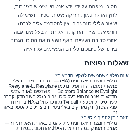
הסיכון מופחת על ידי: ידע אנטומי, שימוש בצינורות,
לחץ הזרקה נמוך, הזרקה איטית וספירה (שיש לה
שיעור שלילי כוזב גבוה ואין להסתמך עליה לבדה).
דורש
זיהוי מיידי
והזרקת היאלורונידז בעל מינון גבוה.
אזורי סביבת העיניים והאף נושאים את הסיכון הגבוה
ביותר של סיבוכים כלי דם המאיימים על ראייה.
שאלות נפוצות
איזה מילוי משתמשים לשקעי הדמעות?
מילויי חומצה היאלורונית (HA) — במיוחד מוצרים בעלי
צמיגות נמוכה והידרופיליים כמו Restylane-L, Restylane
Eyelight או Belotero Balance — מועדפים לאזור שקעי
הדמעות. אזור זה הוא בעל סיכון גבוה בגלל העור הדק, קרבה
לעין וסיכון להשפעת Tyndall (גוון כחלחל מ-HA בחדירה
פני-השטח). רק מזריקים בעלי ניסיון רב צריכים להטפל באזור
זה.
האם ניתן להפוך מילויים?
מילויי חומצה היאלורונית ניתן להמיס בעזרת היאלורוניידז —
אנזים המפרק במהירות את ה-HA. זהו תכונת בטיחות