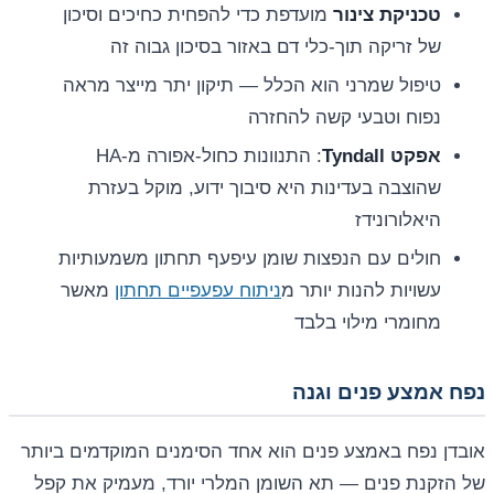
טכניקת צינור
מועדפת כדי להפחית כחיכים וסיכון
של זריקה תוך-כלי דם באזור בסיכון גבוה זה
טיפול שמרני הוא הכלל — תיקון יתר מייצר מראה
נפוח וטבעי קשה להחזרה
אפקט Tyndall
: התנוונות כחול-אפורה מ-HA
שהוצבה בעדינות היא סיבוך ידוע, מוקל בעזרת
היאלורונידז
חולים עם הנפצות שומן עיפעף תחתון משמעותיות
עשויות להנות יותר מ
ניתוח עפעפיים תחתון
מאשר
מחומרי מילוי בלבד
נפח אמצע פנים וגנה
אובדן נפח באמצע פנים הוא אחד הסימנים המוקדמים ביותר
של הזקנת פנים — תא השומן המלרי יורד, מעמיק את קפל