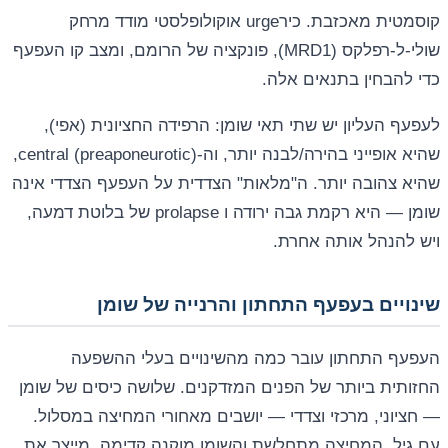
קוסמטית מאכזבת. כירurge אוקולופלסטי מודד מרחק
שולי-ל-רפלקס (MRD1), פונקציה של הרומם, ומצב קו העפעף
כדי להבחין בתנאים אלה.
לעפעף העליון יש שתי תאי שומן: הרפידה החציונית (אפי),
שהיא אופייני בהירה/לבנה יותר, וה-central (preaponeurotic),
שהיא צהובה יותר. ה"מלאות" הצדדית על העפעף הצדדי אינה
שומן — היא רקמת גבה ירודה ו prolapse של בלוטת דמעה,
ויש להנהל אותה אחרת.
שינויים בעפעף התחתון והרנייה של שומן
העפעף התחתון עובר כמה מהשינויים בעלי ההשפעה
החזותית ביותר של הפנים המזדקנים. שלושה כיסים של שומן
— חציוני, מרכזי וצדדי — יושבים מאחורי המחיצה במסלול.
עם גיל, המחיצה מתחלשת והשומן מוקנה קדימה, מייצר את