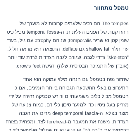
טמפל מתחוור
The temples הם רכיב שלעתים קרובות לא מוערך של
ההזדקנות של הפנים העליונות. ה-temporal fossa מכיל כיס
שומן קטן וא שריר temporalis; שניהם atrophy עם גיל, בעוד
עור תלוי וshallow fat גם deflate. התוצאה היא מראה חלול,
"skeleton" צדדי לגבה, שגורם לגבה הצדדית לרדת עוד יותר
(אובדן של התמיכה הבסיסית שלה) ודגישה crow's feet.
שחזור נפח בטמפל עם הנחה מילוי עמוקה הוא אחד
התערוצים בעלי ההשפעה הגבוהה ביותר הזמינים, אם כי
הטמפל מכיל כלים משמעותיים ודורש טכניקה זהירה על ידי
מזריק בעל ניסיון כדי למזער סיכון כלי דם. כמות צנועה של
מוצר בפלאן ה-deep temporal fascia מרים את הגבה
הצדדית, משנה את המעבר מ-forehead לצד, ומפחית בצורה
דרמטית את ה"בחולה" או קטעי קווים שחלול temples ליצור.