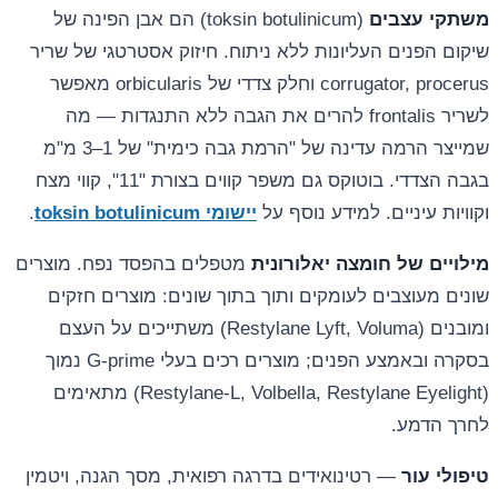
משתקי עצבים
(toksin botulinicum) הם אבן הפינה של
שיקום הפנים העליונות ללא ניתוח. חיזוק אסטרטגי של שריר
corrugator, procerus וחלק צדדי של orbicularis מאפשר
לשריר frontalis להרים את הגבה ללא התנגדות — מה
שמייצר הרמה עדינה של "הרמת גבה כימית" של 1–3 מ"מ
בגבה הצדדי. בוטוקס גם משפר קווים בצורת "11", קווי מצח
וקוויות עיניים. למידע נוסף על
יישומי toksin botulinicum
.
מילויים של חומצה יאלורונית
מטפלים בהפסד נפח. מוצרים
שונים מעוצבים לעומקים ותוך בתוך שונים: מוצרים חזקים
ומובנים (Restylane Lyft, Voluma) משתייכים על העצם
בסקרה ובאמצע הפנים; מוצרים רכים בעלי G-prime נמוך
(Restylane-L, Volbella, Restylane Eyelight) מתאימים
לחרך הדמע.
טיפולי עור
— רטינואידים בדרגה רפואית, מסך הגנה, ויטמין