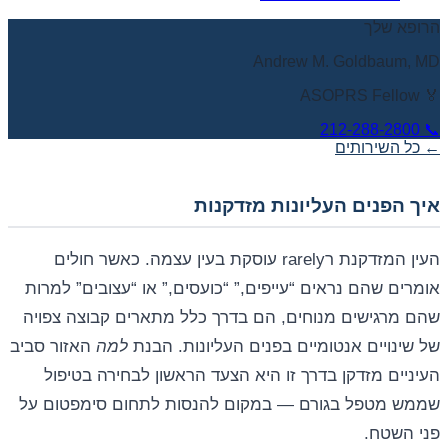
הרופא שלך
Andrew M. Goldbaum, MD
🏅 ASOPRS Fellow
212-288-2800
📞
← כל השירותים
איך הפנים העליונות מזדקנות
העין המזדקנת רrarely עוסקת בעין עצמה. כאשר חולים
אומרים שהם נראים “עייפים,” “כועסים,” או “עצובים” למרות
שהם מרגישים מנוחים, הם בדרך כלל מתארים קבוצה צפויה
של שינויים אנטומיים בפנים העליונות. הבנת
למה
האזור סביב
העיניים מזדקן בדרך זו היא הצעד הראשון לבחירה בטיפול
שממש מטפל בגורם — במקום להנסות לתחום סימפטום על
פני השטח.