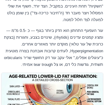
"השקיות" תחת העיניים. במקביל, הצד יורד, חשוף את שולי
המסלול ויוצר מעבר חד (ה"חיבור כריכה-צד") בין שומן בולט
למעלה לצד חלול למטה.
עור העפעף התחתון הוא הדק ביותר בגוף — כ -0.5 מ"מ —
ומציג קמטים עדינים (rhytids), שינויים בצבע, וחגורות (בצקת
כרונית של עור טלאי) מוקדם יותר מאזורים אחרים.
Hyperpigmentation, לעתים קרובות אובחנת בצורה מוטעית
כ"עיגולים אפלים," אולי עקב עור דק החושף שריר orbicularis
תשתית, גודשות כלי דם, או צל tear trough אמיתי.