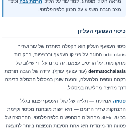
מראה חלול ומופתע. למד עוד על הליכי
הרמת גבה
וכיצד
מצב הגבה משפיע על תכנון בלפרופלסטי.
כיסוי העפעף העליון
כיסוי העפעף העליון הוא הקפלה מיותרת של עור ושריר
orbicularis החוגה על פני קו העפעף וברציפות, בחקירות
מתקדמות, על הריסים עצמם. זה נגרם על ידי שילוב של
dermatochalasis
(עור עפעף עודף), ירידה של הגבה תורמת
רקמה נוספת מלמעלה, והנעת שומן במסלול המסלול קדימה
דרך מחיצה מחלישה במסלול.
פטוזה
אמיתית — תלייה של שולי העפעף עצמו בגלל
התנתקות שריר הרומם — היא יישות מובחנת מכיסוי וקיימת
בכ-20–30% מהחולים המחפשים בלפרופלסטי. ההחמצה של
פטוזה חד-מימדית היא אחת הסיבות הנפוצות ביותר לתוצאה