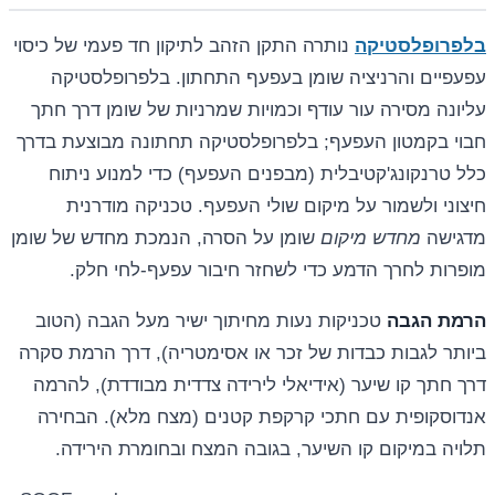
בלפרופלסטיקה
נותרה התקן הזהב לתיקון חד פעמי של כיסוי
עפעפיים והרניציה שומן בעפעף התחתון. בלפרופלסטיקה
עליונה מסירה עור עודף וכמויות שמרניות של שומן דרך חתך
חבוי בקמטון העפעף; בלפרופלסטיקה תחתונה מבוצעת בדרך
כלל טרנקונג'קטיבלית (מבפנים העפעף) כדי למנוע ניתוח
חיצוני ולשמור על מיקום שולי העפעף. טכניקה מודרנית
מדגישה
מחדש מיקום
שומן על הסרה, הנמכת מחדש של שומן
מופרות לחרך הדמע כדי לשחזר חיבור עפעף-לחי חלק.
הרמת הגבה
טכניקות נעות מחיתוך ישיר מעל הגבה (הטוב
ביותר לגבות כבדות של זכר או אסימטריה), דרך הרמת סקרה
דרך חתך קו שיער (אידיאלי לירידה צדדית מבודדת), להרמה
אנדוסקופית עם חתכי קרקפת קטנים (מצח מלא). הבחירה
תלויה במיקום קו השיער, בגובה המצח ובחומרת הירידה.