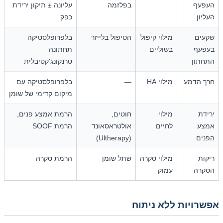
העפעף
בפלזמה
עליונה ± תיקון ירידת
העליון
כפק
שקעים
מילוי קיפול
הטיפול בלייזר
בלפרופלסטיקה
בעפעף
בשוליים
תחתונה
התחתון
טרנקונג'קטיבלית
חרך הדמע
מילוי HA
—
בלפרופלסטיקה עם
מיקום קדימי של שומן
ירידת
מילוי
חוטים,
הרמת אמצע פנים,
אמצע
לחיים
אולטראסאונד
הרמת SOOF
הפנים
(Ultherapy)
ריקות
מילוי סקרה
שתל שומן
הרמת סקרה
הסקרה
עמוק
אפשרויות ללא ניתוח