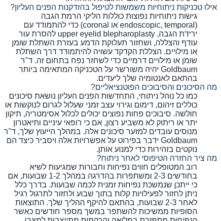
אילו טכניקות ניתוחיות משמשות לטיפול בהזדקנות הפנים העליון?
גישות ניתוחיות נפוצות כוללות הליקי הרמת הגבה
(endoscopic, temporal או coronal) כדי להתמודד עם
ירידת הגבה, upper eyelid blepharoplasty להסרת עור
עודף והצללה, ושחזור תעלוקת הדמע בעזרת השתלת שומן
או מילויים. הצללת הקדקד עשויה להיתמודד דרך השתלת
שומן או מילויים דרמיים כדי לשחזר נפח בתחום זה. ד"ר
Goldbaum יהיה משורשר על הטכניקה המתאימה ביותר
בהתאם לאנטומיה שלך ליעדים.
מה הסיכונים והסיבוכים הפוטנציאליים?
כמו כל נוהל ניתוחי, התחדשות הפנים העליון נושאת סיכונים
כוללים זיהום, דימום וגירוי עצב זמני שעלול לגרום לנוקשות או
חולשה. סיבוכים פחות נפוצים יכולים לכלול אסימטריה, תיקון
יתר או ריתוק לא משביע רצון, אם כי רופאי עיניים ותיאטרון
מנוסים עובדים למזער סיכונים אלה. במהלך הייעוץ שלך, ד"ר
Goldbaum ידבר בפירוט על אפשרויות אלה ויסביר כיצד הם
נוקטים בזהירות כדי למנוע אותן.
מה ציר החזרה הטיפוסי לאחר ניתוח?
רוב המטופלים חווים נפיחות וחבורות שמגיעות לשיא
בחודשים 2-3 ומשתפרות בהדרגה במהלך 1-2 שבועות, אם
כי ייתכן שנמשכת נפיחות זמנית לכמה שבועות. בדרך כלל
ניתן לחזור לפעילויות קלות בתוך שבוע ולחזור לתרגול רגיל
לאחר 2-3 שבועות, בהתאם להיקף ההליך שלך. התוצאות
הסופיות ממשיכות להשתפר במשך מספר חודשים כאשר
הנפיחות מתפזרת במלואה והרקמות מתייצבות למצבן