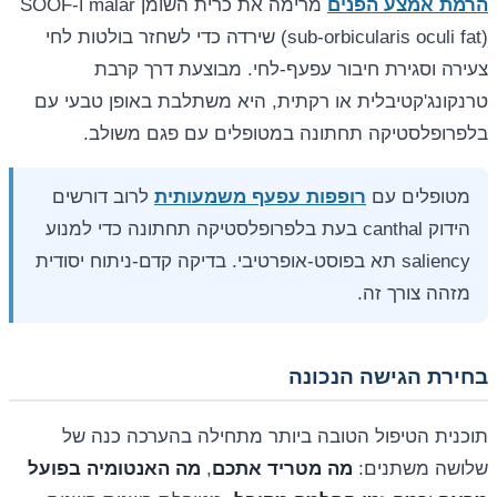
הרמת אמצע הפנים
מרימה את כרית השומן malar ו-SOOF
(sub-orbicularis oculi fat) שירדה כדי לשחזר בולטות לחי
צעירה וסגירת חיבור עפעף-לחי. מבוצעת דרך קרבת
טרנקונג'קטיבלית או רקתית, היא משתלבת באופן טבעי עם
בלפרופלסטיקה תחתונה במטופלים עם פגם משולב.
מטופלים עם
רופפות עפעף משמעותית
לרוב דורשים
הידוק canthal בעת בלפרופלסטיקה תחתונה כדי למנוע
saliency תא בפוסט-אופרטיבי. בדיקה קדם-ניתוח יסודית
מזהה צורך זה.
בחירת הגישה הנכונה
תוכנית הטיפול הטובה ביותר מתחילה בהערכה כנה של
שלושה משתנים:
מה מטריד אתכם
,
מה האנטומיה בפועל