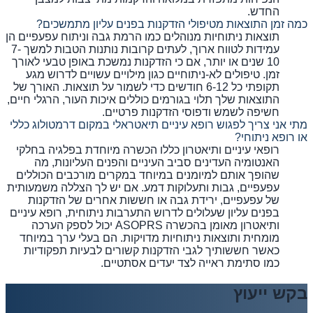
החדש.
כמה זמן התוצאות מטיפולי הזדקנות בפנים עליון מתמשכים?
תוצאות ניתוחיות מנוהלים כמו הרמת גבה וניתוח עפעפיים הן
עמידות לטווח ארוך, לעתים קרובות נותנות הטבות למשך 7-
10 שנים או יותר, אם כי הזדקנות נמשכת באופן טבעי לאורך
זמן. טיפולים לא-ניתוחיים כגון מילויים עשויים לדרוש מגע
תקופתי כל 6-12 חודשים כדי לשמור על תוצאות. האורך של
התוצאות שלך תלוי בגורמים כוללים איכות העור, הרגלי חיים,
חשיפה לשמש ודפוסי הזדקנות פרטיים.
מתי אני צריך לפגוש רופא עיניים תיאטראלי במקום דרמטולוג כללי
או רופא ניתוחי?
רופאי עיניים ותיאטרון כללו הכשרה מיוחדת בפלגיה בחלקי
האנטומיה העדינים סביב העיניים והפנים העליונות, מה
שהופך אותם למיומנים במיוחד במקרים מורכבים הכוללים
עפעפיים, גבות ותעלוקות דמע. אם יש לך הצללה משמעותית
של עפעפיים, ירידת גבה או חששות אחרים של הזדקנות
בפנים עליון שעלולים לדרוש התערבות ניתוחית, רופא עיניים
ותיאטרון מאומן בהכשרה ASOPRS יכול לספק הערכה
מומחית ותוצאות ניתוחיות מדויקות. הם בעלי ערך במיוחד
כאשר חששותיך לגבי הזדקנות קשורים לבעיות תפקודיות
כמו סתימת ראייה לצד יעדים אסתטיים.
בקש ייעוץ