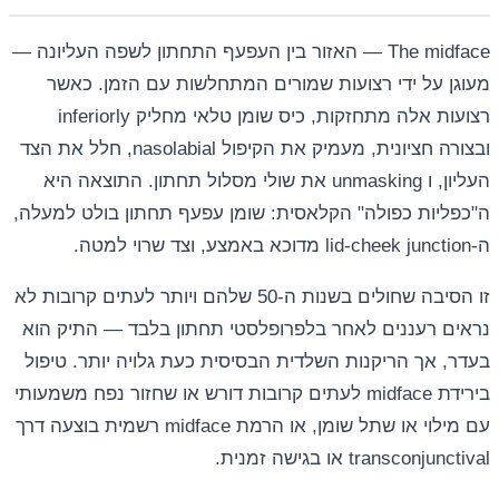
The midface — האזור בין העפעף התחתון לשפה העליונה —
מעוגן על ידי רצועות שמורים המתחלשות עם הזמן. כאשר
רצועות אלה מתחזקות, כיס שומן טלאי מחליק inferiorly
ובצורה חציונית, מעמיק את הקיפול nasolabial, חלל את הצד
העליון, ו unmasking את שולי מסלול תחתון. התוצאה היא
ה"כפליות כפולה" הקלאסית: שומן עפעף תחתון בולט למעלה,
ה-lid-cheek junction מדוכא באמצע, וצד שרוי למטה.
זו הסיבה שחולים בשנות ה-50 שלהם ויותר לעתים קרובות לא
נראים רעננים לאחר בלפרופלסטי תחתון בלבד — התיק הוא
בעדר, אך הריקנות השלדית הבסיסית כעת גלויה יותר. טיפול
בירידת midface לעתים קרובות דורש או שחזור נפח משמעותי
עם מילוי או שתל שומן, או הרמת midface רשמית בוצעה דרך
transconjunctival או בגישה זמנית.