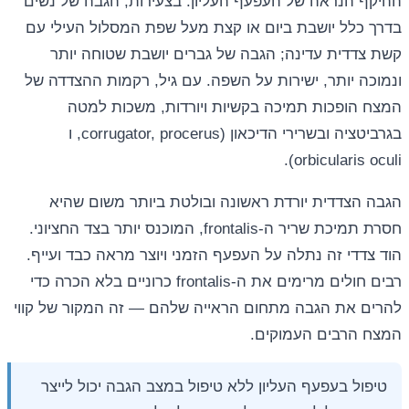
ההיקף הנראה של העפעף העליון. בצעירות, הגבה של נשים
בדרך כלל יושבת ביום או קצת מעל שפת המסלול העילי עם
קשת צדדית עדינה; הגבה של גברים יושבת שטוחה יותר
ונמוכה יותר, ישירות על השפה. עם גיל, רקמות ההצדדה של
המצח הופכות תמיכה בקשיות ויורדות, משכות למטה
בגרביטציה ובשרירי הדיכאון (corrugator, procerus, ו
orbicularis oculi).
הגבה הצדדית יורדת ראשונה ובולטת ביותר משום שהיא
חסרת תמיכת שריר ה-frontalis, המוכנס יותר בצד החציוני.
הוד צדדי זה נתלה על העפעף הזמני ויוצר מראה כבד ועייף.
רבים חולים מרימים את ה-frontalis כרוניים בלא הכרה כדי
להרים את הגבה מתחום הראייה שלהם — זה המקור של קווי
המצח הרבים העמוקים.
טיפול בעפעף העליון ללא טיפול במצב הגבה יכול לייצר