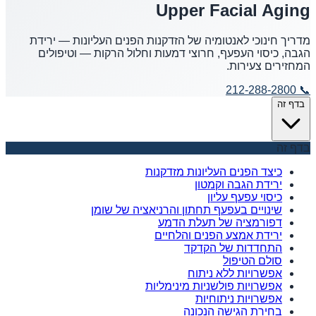
Upper Facial Aging
מדריך חינוכי לאנטומיה של הזדקנות הפנים העליונות — ירידת
הגבה, כיסוי העפעף, חרוצי דמעות וחלול הרקות — וטיפולים
המחזירים צעירות.
212-288-2800
📞
בדף זה
בדף זה
כיצד הפנים העליונות מזדקנות
ירידת הגבה וקמטון
כיסוי עפעף עליון
שינויים בעפעף תחתון והרניאציה של שומן
דפורמציה של תעלת הדמע
ירידת אמצע הפנים והלחיים
התחדדות של הקדקד
סולם הטיפול
אפשרויות ללא ניתוח
אפשרויות פולשניות מינימליות
אפשרויות ניתוחיות
בחירת הגישה הנכונה