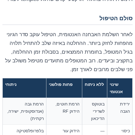
סולם הטיפול
לאחר השלמת האבחנה האנטומית, הטיפול עוקב סדר הגיוני
מהפחות לחזק ביותר. ההחלטה באיזה שלב להתחיל תלויה
בגיל המטופל, בחומרת הממצאים, בסבולת זמן ההחלמה,
בתקציב וביעדים. רוב המטופלים מתועדים מטיפול משולב על
פני שלבים מרובים לאורך זמן.
שינוי
ללא ניתוח
פחות פולשני
ניתוחי
אנטומי
ירידת
בוטוקס
הרמת חוטים,
הרמת גבה
הגבה
לשרירי
הידוק RF
(אנדוסקופית, ישירה,
הדיכאון
רקתית)
כיסוי
—
הידוק עור
בלפרופלסטיקה