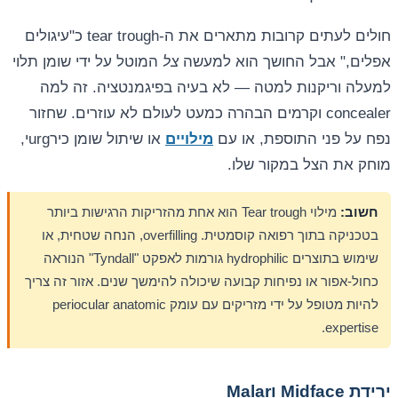
חולים לעתים קרובות מתארים את ה-tear trough כ"עיגולים
אפלים," אבל החושך הוא למעשה
צל
המוטל על ידי שומן תלוי
למעלה וריקנות למטה — לא בעיה בפיגמנטציה. זה למה
concealer וקרמים הבהרה כמעט לעולם לא עוזרים. שחזור
נפח על פני התוספת, או עם
מילויים
או שיתול שומן כירurgי,
מוחק את הצל במקור שלו.
חשוב:
מילוי Tear trough הוא אחת מהזריקות הרגישות ביותר
בטכניקה בתוך רפואה קוסמטית. overfilling, הנחה שטחית, או
שימוש בתוצרים hydrophilic גורמות לאפקט "Tyndall" הנוראה
כחול-אפור או נפיחות קבועה שיכולה להימשך שנים. אזור זה צריך
להיות מטופל על ידי מזריקים עם עומק periocular anatomic
expertise.
ירידת Midface וMalar