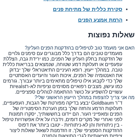
סקירת כללית של מתיחת פנים
הרמת אמצע הפנים
שאלות נפוצות
האם אני מועמד טוב לטיפולים בהזדקנות הפנים העליון?
מועמדים טובים הם בדרך כלל מבוגרים עם סימנים גלויים
של הזדקנות בחלק העליון של הפנים, כמו ירידת גבה, הצללת
עפעפיים או תעלוקת דמע שטוחה, שנמצאים בבריאות כללית
טובה. במהלך ייעוץ, רופא העיניים התיאטראלי שלך יבדוק
את האנטומיה של הפנים, איכות העור והיעדים האסתטיים
שלך כדי לקבוע אילו טיפולים מתאימים ביותר עבורך. גורמים
כמו עישון, מצבים רפואיים מסוימים וציפיות לא-רealstיות
עשויים להשפיע על כושר ההתאמה לנוהלים ספציפיים.
מה אני צריך להצפות במהלך הייעוץ הראשוני שלי?
ד"ר Goldbaum יבצע בדיקה מפורטת של הגבות, העפעפיים,
תעלוקות הדמע והחזה שלך בזמן הערכת הסימטריה של
הפנים ומאפייני העור. הם יידונו בחששותיך, יסקרו תמונות
לפני ואחרי של מקרים דומים, וידברו על אילו אפשרויות טיפול
- בין ניתוחיות והן לא-ניתוחיות - יטובו ביותר את דפוס
ההזדקנות הספציפי שלך. זו הזדמנות לשאול שאלות ליצור
ציפיות מציאותיות לגבי התוצאות והחזרה.