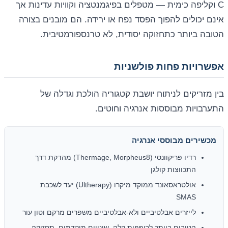
C וקליפה כימית — מטפלים בפיגמנטציה וקוויות עדינות אך
אינם יכולים להפוך הפסד נפח או ירידה. הם מובנים בצורה
הטובה ביותר כתחזוקה יסודית, לא טרנספורמטיבית.
אפשרויות פחות פולשניות
בין מזריקים לניתוח יושבת קטגוריה הולכת וגדלה של
התערבויות מבוססות אנרגיה וחוטים.
מכשירים מבוססי אנרגיה
רדיו פריקוונסי (Thermage, Morpheus8) מהדקת דרך
התכווצות קולגן
אולטראסאונד ממוקד מיקרו (Ultherapy) יעד לשכבת
SMAS
לייזרים אבלטיביים ולא-אבלטיביים משפרים מרקם וטון עור
הטובים ביותר לרופפות קלה, שינויים מוקדמים, תחזוקה