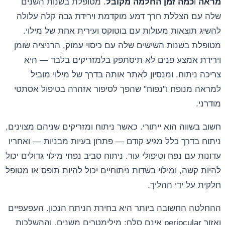
מראה
ו
כמה זמן החלמה מקובל
. מטופלת בשנות השנים
שלה עם הצללת חרך דמע מוקדמת וירידת גבה קלה עלולה
להשיג תוצאות מעולות עם בוטוקס ועירית אחת של מילוי.
מטופלת בשנות השישים שלה עם כיסוי עמוק, הרניציה שומן
וירידת אמצע פנים לא תיסתפק בלמזריקים בלבד — היא
צריכה ניתוח, ומנסיון לאתר אותה בדרך של מילוי מוביל
למראה מנופח ו"נפוח" שהפך לסיפור אזהרה בטיפול אסתטי
מודרני.
חשוב בשווה הוא ייתורי. כאשר ניתוח ומזריקים שניהם מצוינים,
ניתוח בדרך כלל מגיע קודם — פתרון בעיות מבניות — ואחריו
עדונות עם נפח וטיפולי עור. ניתוח סביב נפחי מילוי גדולים יכול
להיות קשה, ומילוי בשדות ניתוחיים יכול להיות תופס או מטופל
חלקית על ידי ההליך.
ההחלטה החשובה ביותר היא בחירת הניתח הנכון. העפעפיים
ואזור periocular אינם סלח; מילימטרים משנים, וההשלכות